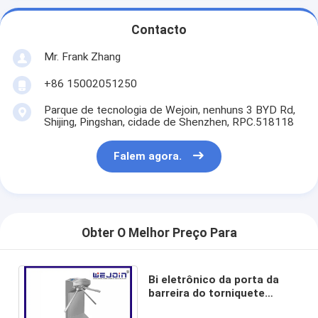
Barreira de portais de pedágio
Contacto
Portas do cerco "Boom"
Mr. Frank Zhang
porta da barreira do parque de estacionamento
+86 15002051250
Tripé catraca portão
Parque de tecnologia de Wejoin, nenhuns 3 BYD Rd,
Shijing, Pingshan, cidade de Shenzhen, RPC.518118
Barreira da publicidade
Falem agora.
Porta da barreira da Não-mola
Porta do torniquete do controlo de acessos
Portas do cerco flap
Obter O Melhor Preço Para
Portas do cerco Swing
Bi eletrônico da porta da
Catraca Altura total
barreira do torniquete
RS232 direcional com o