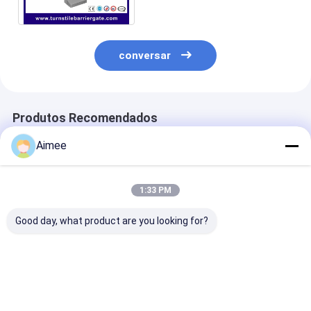
motor da C.C. da escova
Sliding Gate Motor
bloqueio de estacionamento
conversar
Produtos Recomendados
Aimee
1:33 PM
Good day, what product are you looking for?
Automóvel
Portão de tripé de
Portão de trip
automático da porta
aço inoxidável com
aço inoxidável
do torniquete do
placa giratória
para locais e
controle de acesso
requintada para
edifícios de alt
dos sinais para baixo
acesso seguro em
Melhor preço
Melhor preço
Melhor pr
e automóvel acima
restaurantes e