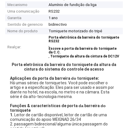
Mecanismo
Alumínio de fundição da liga
Uma comunicação
RS232
Garantia
1 ano
Sentido de gerencio
bidirectivo
Nome do produto
Torniquete motorizado do tripé
Porta eletrônica da barreira do torniquete
RS232
,
Realçar:
Escove a porta da barreira do torniquete
da C.C.
,
Torniquete da altura da cintura de DC12V
Porta eletrônica da barreira do torniquete da altura da
cintura do sistema do controle de acesso
Aplicações
da porta da barreira
do
torniquete
:
Há umas séries de torniquetes. Você pode escolher o
artigo e a especificação. Eles para ser usado e assim por
diante no hotel, na escola, no metro e na câmara. Esta
série é da alto-tecnologia mesma.
Funções & características de
porta
da
barreira
do
torniquete
1.
Leitor de cartão disponível, leitor de cartão de uma
comunicação do apoio WEIGNAD 26/34
2. passagem bidirecional/alguma única passagem do