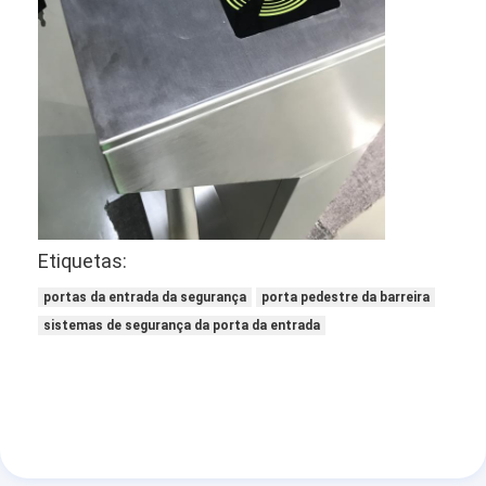
Sobre nós
Visita à fábrica
Controle de qualidade
Notícias
Casos
Etiquetas:
Falem agora.
portas da entrada da segurança
porta pedestre da barreira
sistemas de segurança da porta da entrada
portas do cerco de catraca
Portas do Cerco de estacionamento
Automático Portas do Cerco