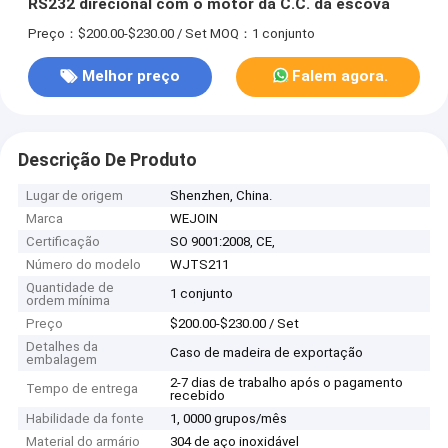
RS232 direcional com o motor da C.C. da escova
Preço：$200.00-$230.00 / Set
MOQ：1 conjunto
Melhor preço
Falem agora.
Descrição De Produto
Lugar de origem
Shenzhen, China.
Marca
WEJOIN
Certificação
SO 9001:2008, CE,
Número do modelo
WJTS211
Quantidade de
1 conjunto
ordem mínima
Preço
$200.00-$230.00 / Set
Detalhes da
Caso de madeira de exportação
embalagem
2-7 dias de trabalho após o pagamento
Tempo de entrega
recebido
Habilidade da fonte
1, 0000 grupos/mês
Material do armário
304 de aço inoxidável