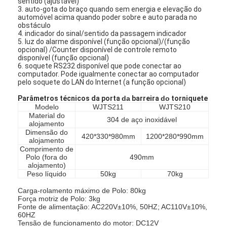
sentido (ajustável)
3. auto-gota do braço quando sem energia e elevação do
automóvel acima quando poder sobre e auto parada no
obstáculo
4. indicador do sinal/sentido da passagem indicador
5. luz do alarme disponível (função opcional)/(função
opcional) /Counter disponível de controle remoto
disponível (função opcional)
6. soquete RS232 disponível que pode conectar ao
computador. Pode igualmente conectar ao computador
pelo soquete do LAN do Internet (a função opcional)
Parâmetros técnicos
da porta
da
barreira
do
torniquete
Modelo
WJTS211
WJTS210
Material do
304 de aço inoxidável
alojamento
Dimensão do
420*330*980mm
1200*280*990mm
alojamento
Comprimento de
Polo (fora do
490mm
alojamento)
Peso líquido
50kg
70kg
Carga-rolamento máximo de Polo: 80kg
Força motriz de Polo: 3kg
Fonte de alimentação: AC220V±10%, 50HZ; AC110V±10%,
60HZ
Tensão de funcionamento do motor: DC12V