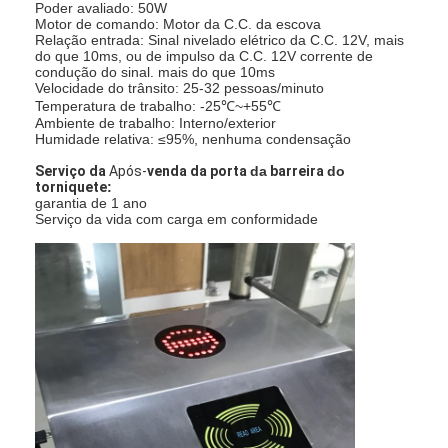
Poder avaliado: 50W
Motor de comando: Motor da C.C. da escova
Relação entrada: Sinal nivelado elétrico da C.C. 12V, mais
do que 10ms, ou de impulso da C.C. 12V corrente de
condução do sinal. mais do que 10ms
Velocidade do trânsito: 25-32 pessoas/minuto
Temperatura de trabalho: -25℃~+55℃
Ambiente de trabalho: Interno/exterior
Humidade relativa: ≤95%, nenhuma condensação
Serviço
da
Após-
venda
da porta
da
barreira
do
torniquete
:
garantia de 1 ano
Serviço da vida com carga em conformidade
Para casa
Produtos
Vídeos